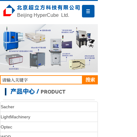
北京超立方科技有限公司
Beijing HyperCube Ltd.
搜索
产品中心 /
PRODUCT
HTTPS://WWW.SACHER-
CENTER
LASER.COM/
Sacher
LightMachinery
Optec