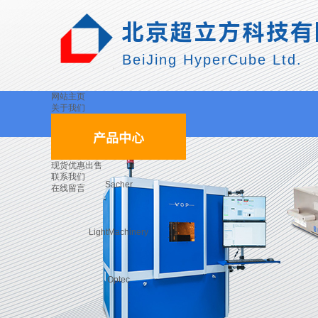
北京超立方科技有
BeiJing HyperCube Ltd.
网站主页
关于我们
产品中心
现货优惠出售
联系我们
Sacher
在线留言
LightMachinery
Optec