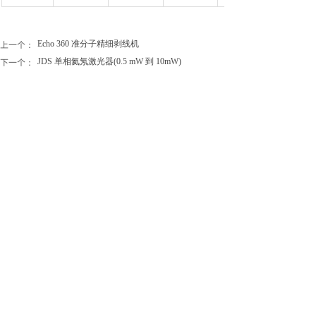
上一个：
Echo 360 准分子精细剥线机
下一个：
JDS 单相氦氖激光器(0.5 mW 到 10mW)