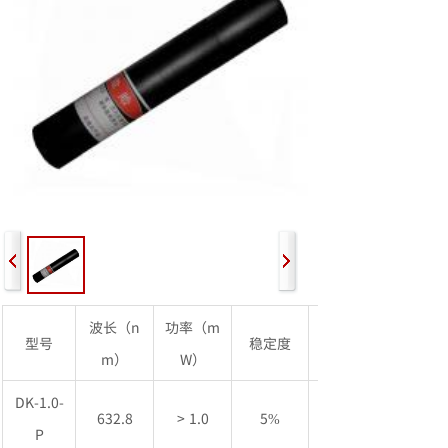
波长（n
功率（m
型号
稳定度
m）
W）
（mrad）
DK-1.0-
632.8
> 1.0
5%
P