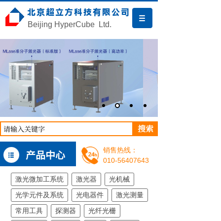
北京超立方科技有限公司
Beijing HyperCube Ltd.
搜索
销售热线：
产品中心
010-56407643
激光微加工系统
激光器
光机械
光学元件及系统
光电器件
激光测量
常用工具
探测器
光纤光栅