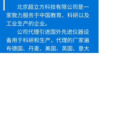
北京超立方科技有限公司是一
家致力服务于中国教育、科研以及
工业生产的企业。
公司代理引进国外先进仪器设
备用于科研和生产，代理的厂家遍
布德国、丹麦、美国、英国、意大
利等国家和地区，产品可以广泛应
用到光电子、光通讯、激光、材料
科学、物理、电子、生物等科研领
域，为这些领域的实验研究提供新
技术的产品和服务支持。
做为专业的面对教育、科研、
生产行业提供产品销售和技术支持
的厂商，我们为您提供全面周到的
服务。